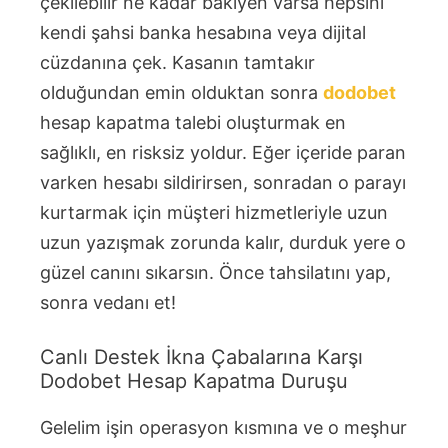
çekilebilir ne kadar bakiyen varsa hepsini
kendi şahsi banka hesabına veya dijital
cüzdanına çek. Kasanın tamtakır
olduğundan emin olduktan sonra
dodobet
hesap kapatma talebi oluşturmak en
sağlıklı, en risksiz yoldur. Eğer içeride paran
varken hesabı sildirirsen, sonradan o parayı
kurtarmak için müşteri hizmetleriyle uzun
uzun yazışmak zorunda kalır, durduk yere o
güzel canını sıkarsın. Önce tahsilatını yap,
sonra vedanı et!
Canlı Destek İkna Çabalarına Karşı
Dodobet Hesap Kapatma Duruşu
Gelelim işin operasyon kısmına ve o meşhur